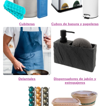
Cubiteras
Cubos de basura y papeleras
Delantales
Dispensadores de jabón y
estropajeros