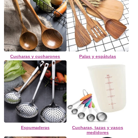
Cucharas y cucharones
Palas y espátulas
Espumaderas
Cucharas, tazas y vasos
medidores