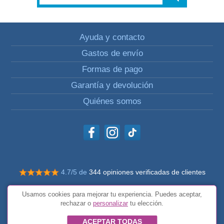
Ayuda y contacto
Gastos de envío
Formas de pago
Garantía y devolución
Quiénes somos
4.7/5 de
344 opiniones verificadas de clientes
© Todos los derechos reservados Impulsivos
Usamos cookies para mejorar tu experiencia. Puedes aceptar,
Condiciones generales
rechazar o
personalizar
tu elección.
ACEPTAR TODAS