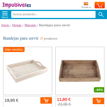
Enviar a:
Menú
Inicio
›
Hogar
›
Menaje
›
Bandejas para servir
Bandejas para servir
35
productos
Más vendido
-44%
11,80 €
19,95 €
21,00 €