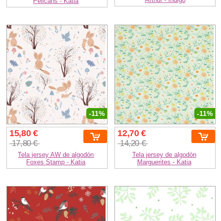
Pelicans - Katia
-11%
-11%
15,80 €
12,70 €
17,80 €
14,20 €
Tela jersey AW de algodón
Tela jersey de algodón
Foxes Stamp - Katia
Marguerites - Katia