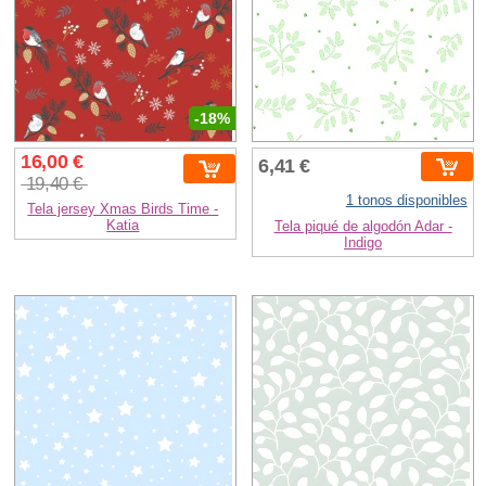
-18%
16,00 €
6,41 €
19,40 €
1 tonos disponibles
Tela jersey Xmas Birds Time -
Katia
Tela piqué de algodón Adar -
Indigo