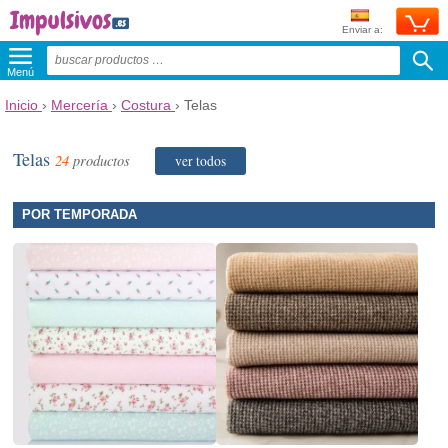
Enviar a:
Menú
Inicio
›
Mercería
›
Costura
›
Telas
Telas
24
productos
ver todos
POR TEMPORADA