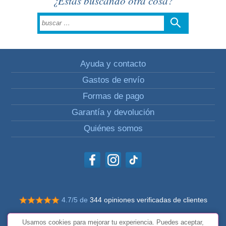
¿Estás buscando otra cosa?
Ayuda y contacto
Gastos de envío
Formas de pago
Garantía y devolución
Quiénes somos
4.7/5 de
344 opiniones verificadas de clientes
© Todos los derechos reservados Impulsivos
Usamos cookies para mejorar tu experiencia. Puedes aceptar,