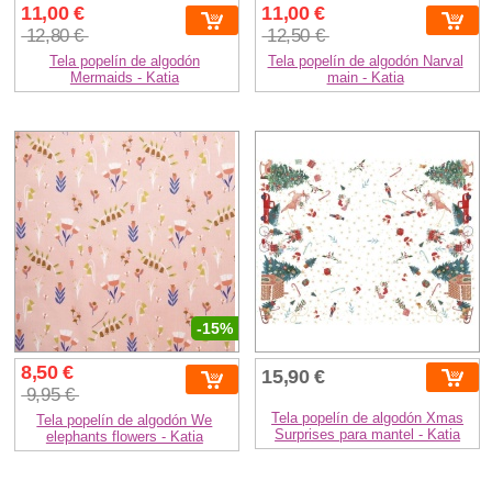
11,00 €
11,00 €
12,80 €
12,50 €
Tela popelín de algodón
Tela popelín de algodón Narval
Mermaids - Katia
main - Katia
-15%
8,50 €
15,90 €
9,95 €
Tela popelín de algodón Xmas
Tela popelín de algodón We
Surprises para mantel - Katia
elephants flowers - Katia