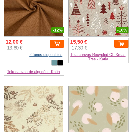
-12%
-10%
12,00 €
15,50 €
13,60 €
17,30 €
2 tonos disponibles
Tela canvas Recycled Oh Xmas
Tree - Katia
Tela canvas de algodón - Katia