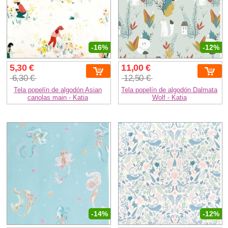
-16%
-12%
5,30 €
11,00 €
6,30 €
12,50 €
Tela popelín de algodón Asian
Tela popelín de algodón Dalmata
canolas main - Katia
Wolf - Katia
-14%
-12%