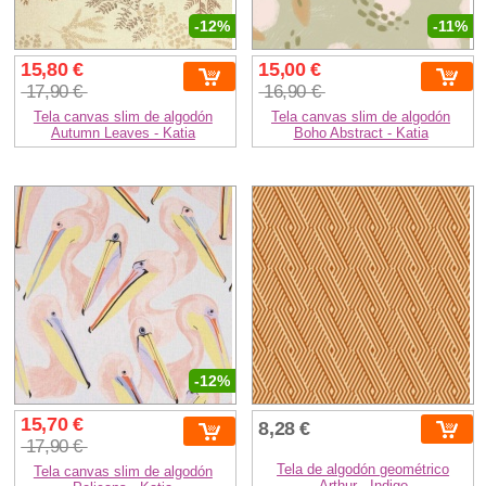
-12%
-11%
15,80 €
15,00 €
17,90 €
16,90 €
Tela canvas slim de algodón
Tela canvas slim de algodón
Autumn Leaves - Katia
Boho Abstract - Katia
-12%
15,70 €
8,28 €
17,90 €
Tela de algodón geométrico
Tela canvas slim de algodón
Arthur - Indigo