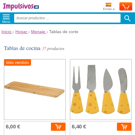
Enviar a:
Menú
Inicio
›
Hogar
›
Menaje
›
Tablas de corte
Tablas de cocina
37
productos
Más vendido
6,00 €
6,40 €