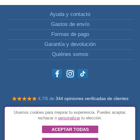
Ayuda y contacto
Gastos de envío
Formas de pago
Garantía y devolución
Quiénes somos
4.7/5 de
344 opiniones verificadas de clientes
© Todos los derechos reservados Impulsivos
Usamos cookies para mejorar tu experiencia. Puedes aceptar,
Condiciones generales
rechazar o
personalizar
tu elección.
ACEPTAR TODAS