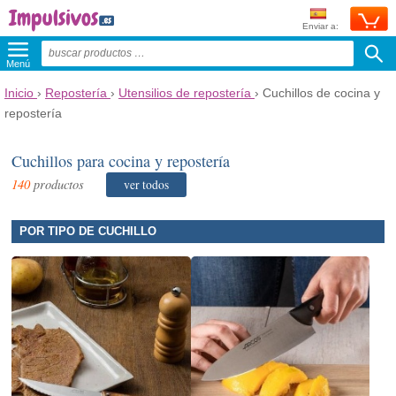
Enviar a:
Menú
Inicio
›
Repostería
›
Utensilios de repostería
›
Cuchillos de cocina y
repostería
Cuchillos para cocina y repostería
140
productos
ver todos
POR TIPO DE CUCHILLO