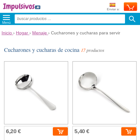
Enviar a:
Menú
Inicio
›
Hogar
›
Menaje
›
Cucharones y cucharas para servir
Cucharones y cucharas de cocina
17
productos
6,20 €
5,40 €