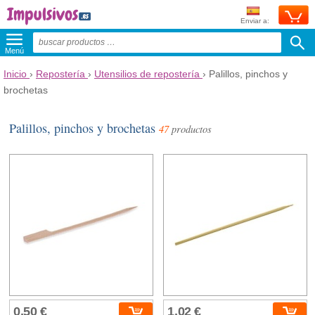
Enviar a:
Menú
Inicio
›
Repostería
›
Utensilios de repostería
›
Palillos, pinchos y
brochetas
Palillos, pinchos y brochetas
47
productos
0,50 €
1,02 €