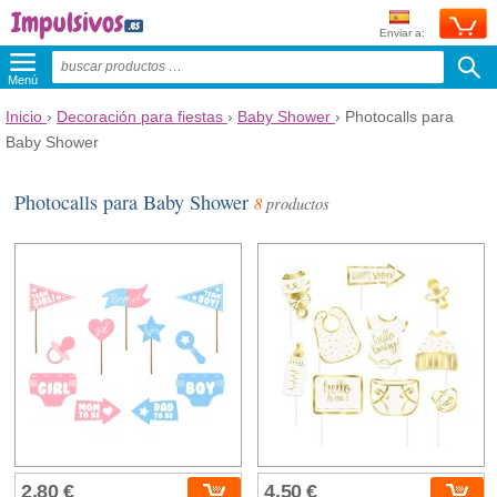
Enviar a:
Menú
Inicio
›
Decoración para fiestas
›
Baby Shower
›
Photocalls para
Baby Shower
Photocalls para Baby Shower
8
productos
2,80 €
4,50 €