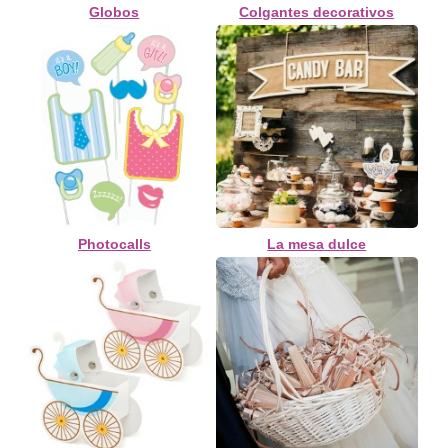
Globos
Colgantes decorativos
Photocalls
La mesa dulce