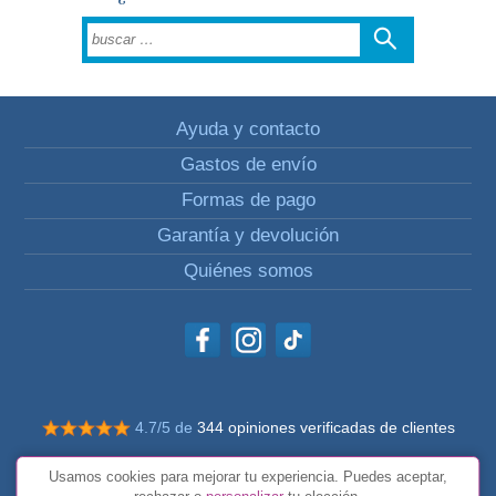
Ayuda y contacto
Gastos de envío
Formas de pago
Garantía y devolución
Quiénes somos
4.7/5 de
344 opiniones verificadas de clientes
© Todos los derechos reservados Impulsivos
Usamos cookies para mejorar tu experiencia. Puedes aceptar,
Condiciones generales