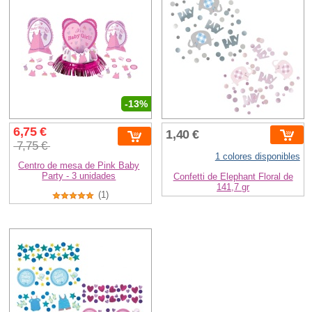
-13%
6,75 €
1,40 €
7,75 €
1 colores disponibles
Centro de mesa de Pink Baby
Party - 3 unidades
Confetti de Elephant Floral de
141,7 gr
(1)