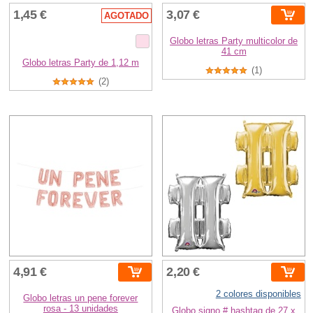
1,45 €
3,07 €
AGOTADO
Globo letras Party multicolor de
41 cm
Globo letras Party de 1,12 m
(1)
(2)
4,91 €
2,20 €
2 colores disponibles
Globo letras un pene forever
rosa - 13 unidades
Globo signo # hashtag de 27 x