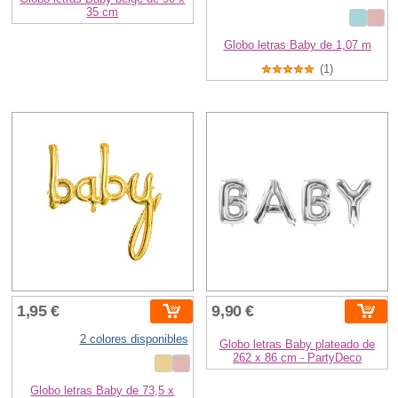
35 cm
Globo letras Baby de 1,07 m
(1)
1,95 €
9,90 €
2 colores disponibles
Globo letras Baby plateado de
262 x 86 cm - PartyDeco
Globo letras Baby de 73,5 x