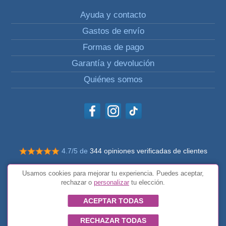
Ayuda y contacto
Gastos de envío
Formas de pago
Garantía y devolución
Quiénes somos
4.7/5 de
344 opiniones verificadas de clientes
© Todos los derechos reservados Impulsivos
Usamos cookies para mejorar tu experiencia. Puedes aceptar,
Condiciones generales
rechazar o
personalizar
tu elección.
ACEPTAR TODAS
RECHAZAR TODAS