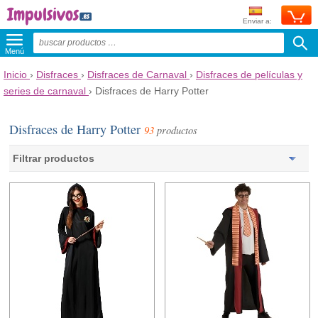
Enviar a:
Menú
Inicio
›
Disfraces
›
Disfraces de Carnaval
›
Disfraces de películas y
series de carnaval
›
Disfraces de Harry Potter
Disfraces de Harry Potter
93
productos
Filtrar productos