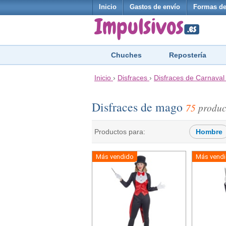
Inicio
Gastos de envío
Formas de
Chuches
Repostería
Inicio
›
Disfraces
›
Disfraces de Carnaval
Disfraces de mago
75
produc
Productos para:
Hombre
Más vendido
Más vend