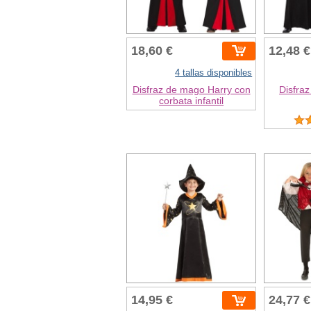
18,60 €
12,48 €
4 tallas disponibles
Disfraz de mago Harry con
Disfra
corbata infantil
14,95 €
24,77 €