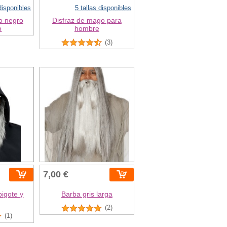
 disponibles
5 tallas disponibles
o negro
Disfraz de mago para
o
hombre
(3)
7,00 €
bigote y
Barba gris larga
(2)
(1)