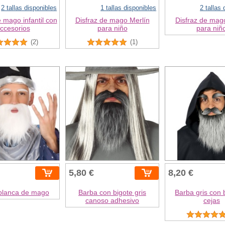
2 tallas disponibles
1 tallas disponibles
2 tallas
e mago infantil con
Disfraz de mago Merlín
Disfraz de mag
ccesorios
para niño
para niñ
(2)
(1)
5,80 €
8,20 €
blanca de mago
Barba con bigote gris
Barba gris con 
canoso adhesivo
cejas