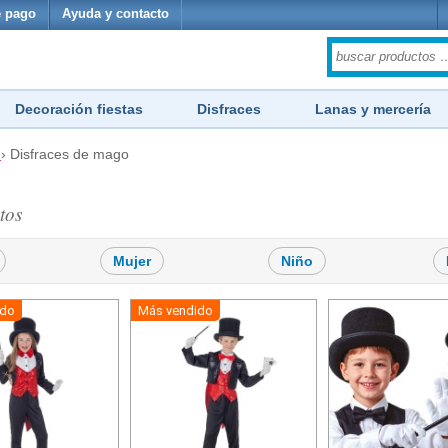
 pago
Ayuda y contacto
Decoración fiestas
Disfraces
Lanas y mercería
›
Disfraces de mago
tos
Mujer
Niño
ido
Más vendido