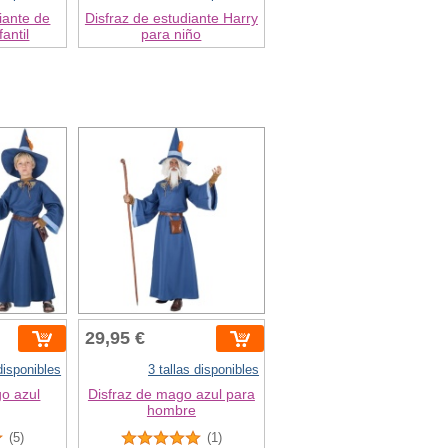
iante de
Disfraz de estudiante Harry
antil
para niño
29,95 €
 disponibles
3 tallas disponibles
go azul
Disfraz de mago azul para
hombre
(5)
(1)