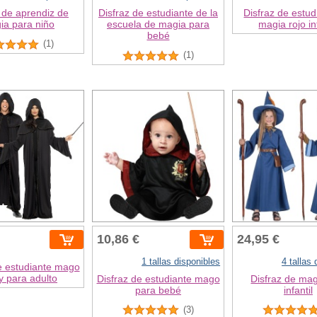
 de aprendiz de
Disfraz de estudiante de la
Disfraz de estud
ia para niño
escuela de magia para
magia rojo inf
bebé
(1)
(1)
10,86 €
24,95 €
1 tallas disponibles
4 tallas
e estudiante mago
y para adulto
Disfraz de estudiante mago
Disfraz de ma
para bebé
infantil
(3)