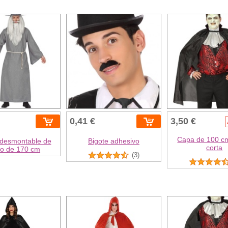
0,41 €
3,50 €
Capa de 100 c
 desmontable de
Bigote adhesivo
corta
o de 170 cm
(3)