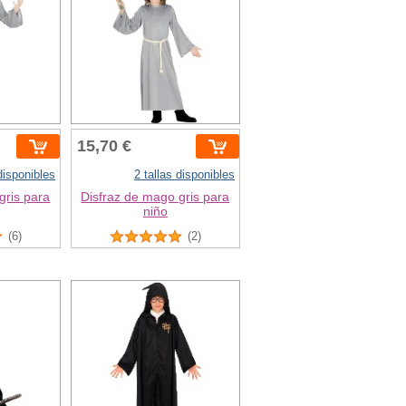
15,70 €
 disponibles
2 tallas disponibles
gris para
Disfraz de mago gris para
niño
(6)
(2)