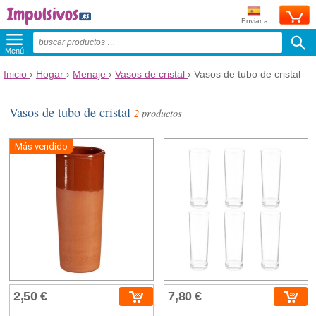
Enviar a:
Menú
Inicio
›
Hogar
›
Menaje
›
Vasos de cristal
›
Vasos de tubo de cristal
Vasos de tubo de cristal
2
productos
Más vendido
2,50 €
7,80 €