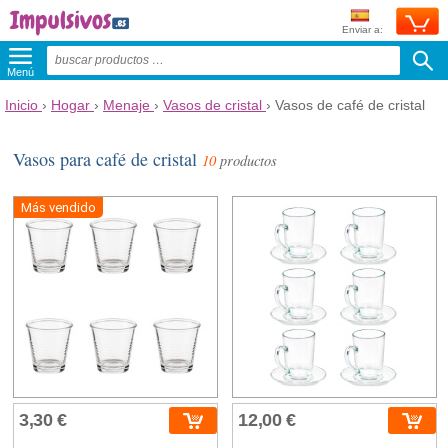
Enviar a:
Menú
Inicio
›
Hogar
›
Menaje
›
Vasos de cristal
›
Vasos de café de cristal
Vasos para café de cristal
10
productos
Más vendido
3,30 €
12,00 €