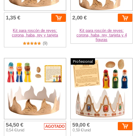
1,35 €
2,00 €
Kit para roscón de reyes:
Kit para roscón de reyes:
corona, haba, rey y tarjeta
corona, haba, rey, tarjeta y 4
figuras
(9)
Profesional
54,50 €
59,00 €
AGOTADO
0,54 €/unid
0,59 €/unid