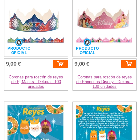
PRODUCTO
PRODUCTO
OFICIAL
OFICIAL
9,00 €
9,00 €
Coronas para roscón de reyes
Coronas para roscón de reyes
de Pj Masks - Dekora - 100
de Princesas Disney - Dekora -
unidades
100 unidades