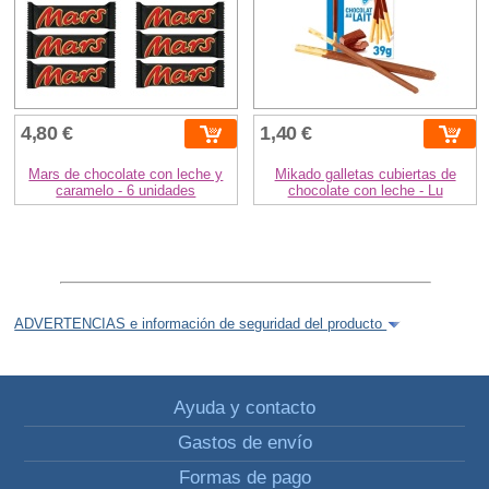
4,80 €
1,40 €
Mars de chocolate con leche y
Mikado galletas cubiertas de
caramelo - 6 unidades
chocolate con leche - Lu
ADVERTENCIAS e información de seguridad del producto
Ayuda y contacto
Gastos de envío
Formas de pago