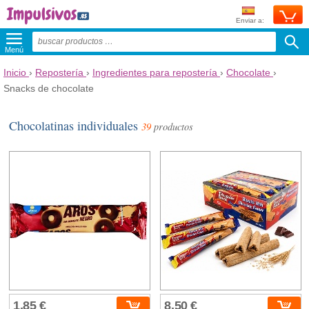
Enviar a:
Menú
Inicio
›
Repostería
›
Ingredientes para repostería
›
Chocolate
›
Snacks de chocolate
Chocolatinas individuales
39
productos
1,85 €
8,50 €