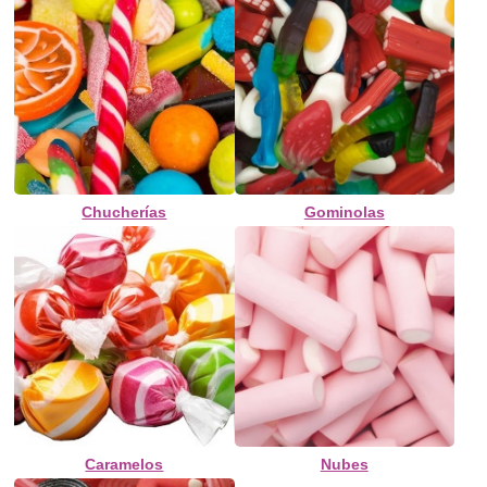
Chucherías
Gominolas
Caramelos
Nubes