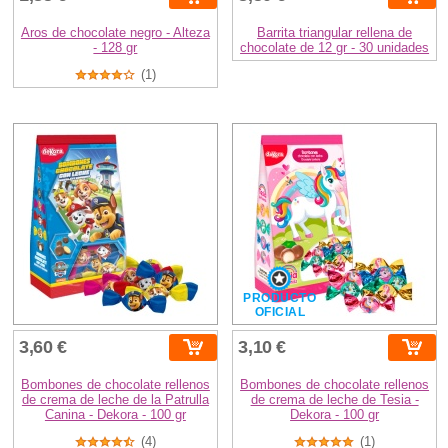
Aros de chocolate negro - Alteza
Barrita triangular rellena de
- 128 gr
chocolate de 12 gr - 30 unidades
(1)
PRODUCTO
OFICIAL
3,60 €
3,10 €
Bombones de chocolate rellenos
Bombones de chocolate rellenos
de crema de leche de la Patrulla
de crema de leche de Tesia -
Canina - Dekora - 100 gr
Dekora - 100 gr
(4)
(1)