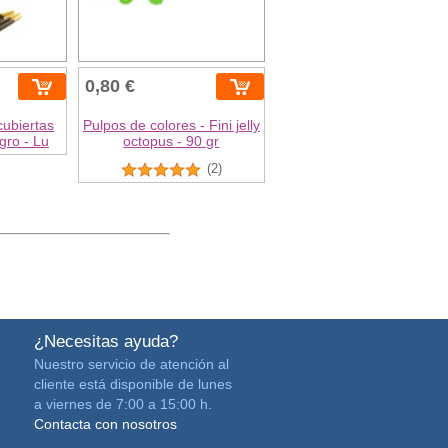
0,80 €
cubiertas
Pulpos de colores - Fini jelly
gro - Lu
octopus - 90 gr
(2)
¿Necesitas ayuda?
Nuestro servicio de atención al
cliente está disponible de lunes
a viernes de 7:00 a 15:00 h.
Contacta con nosotros