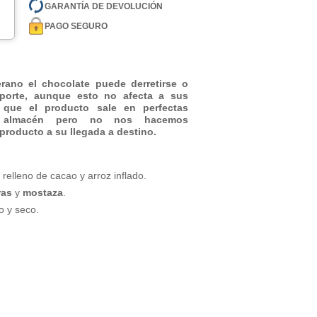
GARANTÍA DE DEVOLUCIÓN
PAGO SEGURO
ano el chocolate puede derretirse o
sporte, aunque esto no afecta a sus
 que el producto sale en perfectas
o almacén pero no nos hacemos
producto a su llegada a destino.
relleno de cacao y arroz inflado.
ras
y
mostaza
.
o y seco.