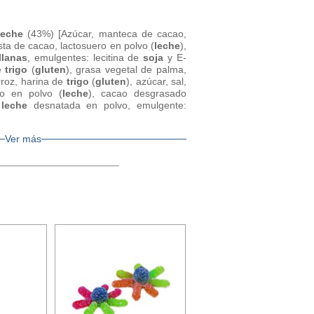
leche
(43%) [Azúcar, manteca de cacao,
ta de cacao, lactosuero en polvo (
leche
),
llanas
, emulgentes: lecitina de
soja
y E-
de
trigo
(
gluten
), grasa vegetal de palma,
rroz, harina de
trigo
(
gluten
), azúcar, sal,
ero en polvo (
leche
), cacao desgrasado
,
leche
desnatada en polvo, emulgente:
Ver más