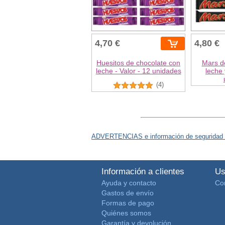
4,70 €
4,80 €
Huesitos de chocolate con
Mars d
leche - Valor - 12 unidades
leche 
(4)
ADVERTENCIAS e información de seguridad 
Información a clientes
Us
Ayuda y contacto
Co
Gastos de envío
Formas de pago
Quiénes somos
Garantía y devolución