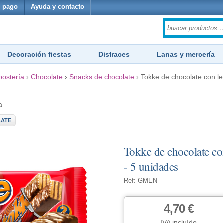
 pago
Ayuda y contacto
Decoración fiestas
Disfraces
Lanas y mercería
postería
›
Chocolate
›
Snacks de chocolate
›
Tokke de chocolate con lec
a
LATE
Tokke de chocolate con
- 5 unidades
Ref: GMEN
4,70 €
IVA incluído