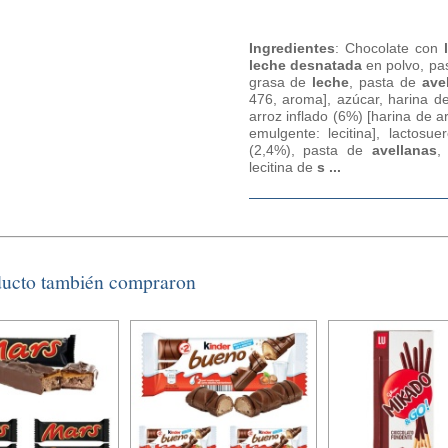
Ingredientes
: Chocolate con
leche desnatada
en polvo, pas
grasa de
leche
, pasta de
ave
476, aroma], azúcar, harina 
arroz inflado (6%) [harina de a
emulgente: lecitina], lactosu
(2,4%), pasta de
avellanas
lecitina de
s ...
ducto también compraron