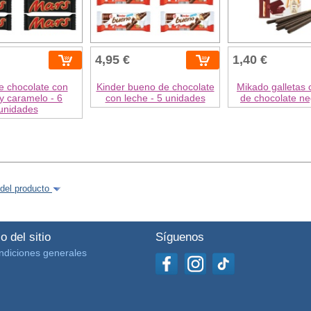
4,95 €
1,40 €
e chocolate con
Kinder bueno de chocolate
Mikado galletas 
y caramelo - 6
con leche - 5 unidades
de chocolate ne
unidades
del producto
o del sitio
Síguenos
ndiciones generales