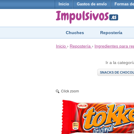
Inicio
Gastos de envío
Formas de
Chuches
Repostería
Inicio
›
Repostería
›
Ingredientes para re
Ir a la categorí
SNACKS DE CHOCO
Click zoom