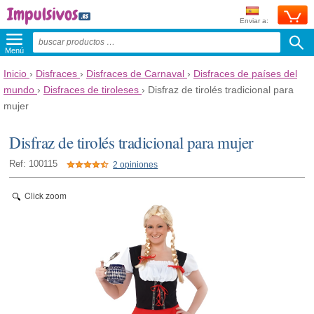
Enviar a:
Menú
Inicio
›
Disfraces
›
Disfraces de Carnaval
›
Disfraces de países del
mundo
›
Disfraces de tiroleses
›
Disfraz de tirolés tradicional para
mujer
Disfraz de tirolés tradicional para mujer
Ref: 100115
2 opiniones
Click zoom