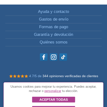
Ayuda y contacto
Gastos de envío
Formas de pago
Garantía y devolución
Quiénes somos
4.7/5 de
344 opiniones verificadas de clientes
© Todos los derechos reservados Impulsivos
Usamos cookies para mejorar tu experiencia. Puedes aceptar,
Condiciones generales
rechazar o
personalizar
tu elección.
ACEPTAR TODAS