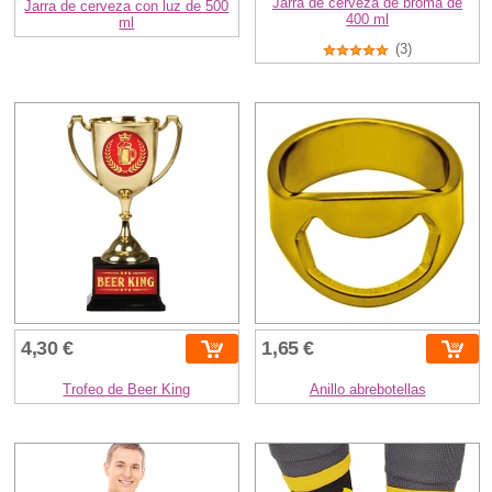
Jarra de cerveza de broma de
Jarra de cerveza con luz de 500
400 ml
ml
(3)
4,30 €
1,65 €
Trofeo de Beer King
Anillo abrebotellas