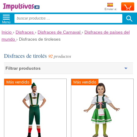
Enviar a:
Menú
Inicio
›
Disfraces
›
Disfraces de Carnaval
›
Disfraces de países del
mundo
›
Disfraces de tiroleses
Disfraces de tirolés
92
productos
Filtrar productos
Más vendido
Más vendido