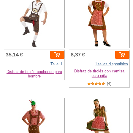
35,14 €
8,37 €
Talla: L
1 tallas disponibles
Disfraz de tirolés con camisa
Disfraz de tirolés cachondo para
para niña
hombre
(4)