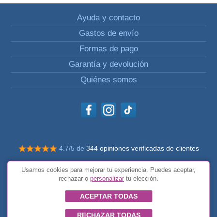
Ayuda y contacto
Gastos de envío
Formas de pago
Garantía y devolución
Quiénes somos
4.7/5 de
344 opiniones verificadas de clientes
© Todos los derechos reservados Impulsivos
Usamos cookies para mejorar tu experiencia. Puedes aceptar,
Condiciones generales
rechazar o
personalizar
tu elección.
ACEPTAR TODAS
RECHAZAR TODAS