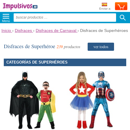
Enviar a:
Menú
Inicio
›
Disfraces
›
Disfraces de Carnaval
›
Disfraces de Superhéroes
Disfraces de Superhéroe
239
productos
ver todos
CATEGORÍAS DE SUPERHÉROES