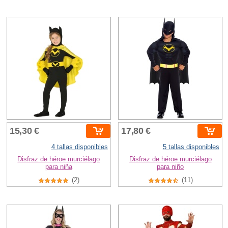
15,30 €
17,80 €
4 tallas disponibles
5 tallas disponibles
Disfraz de héroe murciélago
Disfraz de héroe murciélago
para niña
para niño
(2)
(11)