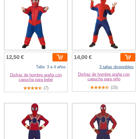
12,50 €
14,00 €
Talla: 3 a 4 años
3 tallas disponibles
Disfraz de hombre araña con
Disfraz de hombre araña con
capucha para niño
capucha para bebé
(15)
(7)