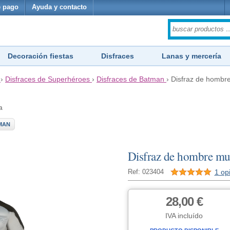
 pago
Ayuda y contacto
Decoración fiestas
Disfraces
Lanas y mercería
›
Disfraces de Superhéroes
›
Disfraces de Batman
›
Disfraz de hombr
a
MAN
Disfraz de hombre mu
1 op
Ref: 023404
28,00 €
IVA incluído