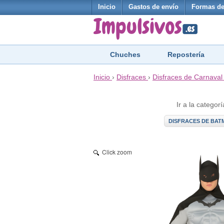
Inicio
Gastos de envío
Formas de
Chuches
Repostería
Inicio
›
Disfraces
›
Disfraces de Carnaval
Ir a la categorí
DISFRACES DE BAT
Click zoom