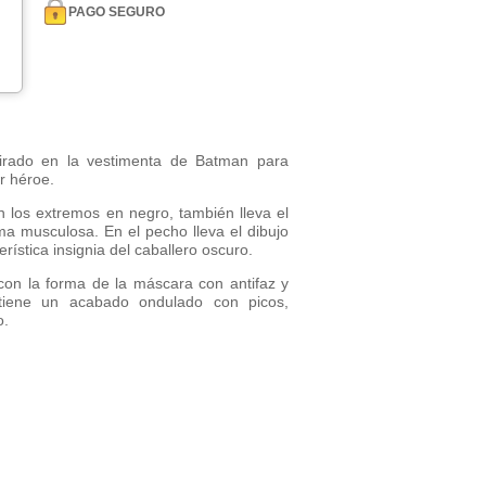
PAGO SEGURO
irado en la vestimenta de Batman para
r héroe.
 los extremos en negro, también lleva el
a musculosa. En el pecho lleva el dibujo
rística insignia del caballero oscuro.
on la forma de la máscara con antifaz y
 tiene un acabado ondulado con picos,
o.