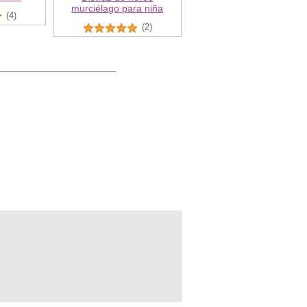
murciélago para niña
(4)
(2)