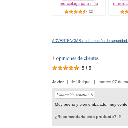
murciélago para niño
murciél
(2)
ADVERTENCIAS e información de seguridad 
1
opiniones de clientes
5 / 5
Javier
| de Ubrique | martes 07 de ma
Valoración general:
5
Muy bueno y bien embalado, muy conten
¿Recomendaría este producto?
Sí