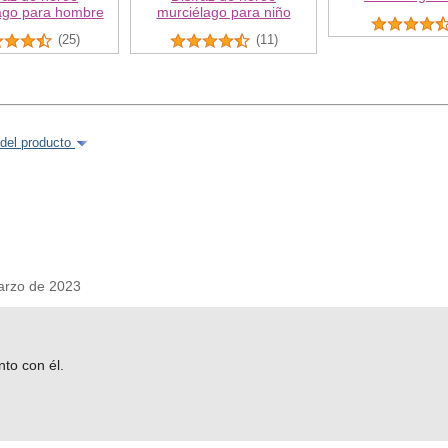
ago para hombre
murciélago para niño
(25)
(11)
del producto
rzo de 2023
to con él.