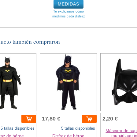
MEDIDAS
Te explicamos cómo
medimos cada disfraz
ducto también compraron
17,80 €
2,20 €
5 tallas disponibles
5 tallas disponibles
Máscara de sup
murciélago in
raz de héroe
Disfraz de héroe