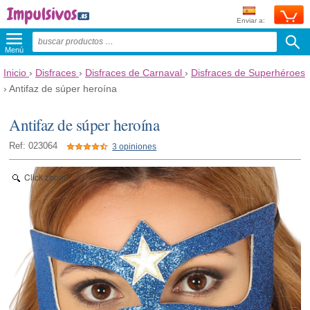
Enviar a:
Menú
Inicio
›
Disfraces
›
Disfraces de Carnaval
›
Disfraces de Superhéroes
›
Antifaz de súper heroína
Antifaz de súper heroína
Ref: 023064
3 opiniones
Click zoom