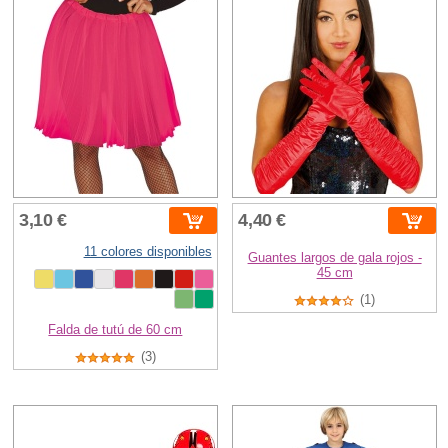
3,10 €
4,40 €
11 colores disponibles
Guantes largos de gala rojos -
45 cm
(1)
Falda de tutú de 60 cm
(3)