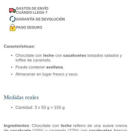
GASTOS DE ENVÍO
CUÁNDO LLEGA ?
GARANTÍA DE DEVOLUCIÓN
PAGO SEGURO
Características:
Chocolate con
leche
con
cacahuetes
tostados salados y
toffee de caramelo.
Puede contener
avellana
.
Almacenar en lugar fresco y seco.
Medidas reales
Cantidad: 3 x 50 g = 150 g
Ingredientes
: Chocolate con
leche
relleno de una suave crema
de
cacahuete
(16%) y caramelo (27%) con
cacahuetes
frescos