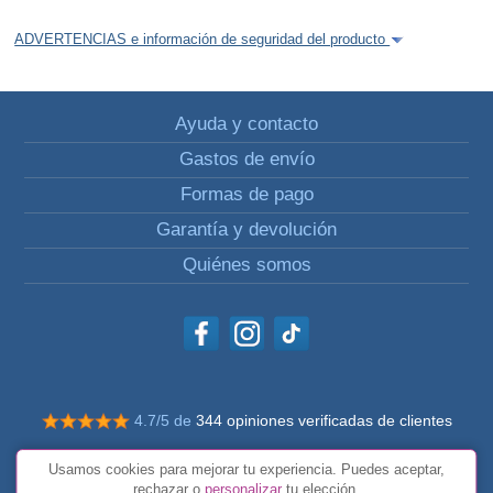
ADVERTENCIAS e información de seguridad del producto
Ayuda y contacto
Gastos de envío
Formas de pago
Garantía y devolución
Quiénes somos
4.7/5 de
344 opiniones verificadas de clientes
© Todos los derechos reservados Impulsivos
Usamos cookies para mejorar tu experiencia. Puedes aceptar,
Condiciones generales
rechazar o
personalizar
tu elección.