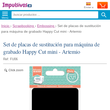
Enviar a:
Menú
Inicio
›
Scrapbooking
›
Embossing
›
Set de placas de sustitución
para máquina de grabado Happy Cut mini - Artemio
Set de placas de sustitución para máquina de
grabado Happy Cut mini - Artemio
Ref: FU06
Click zoom