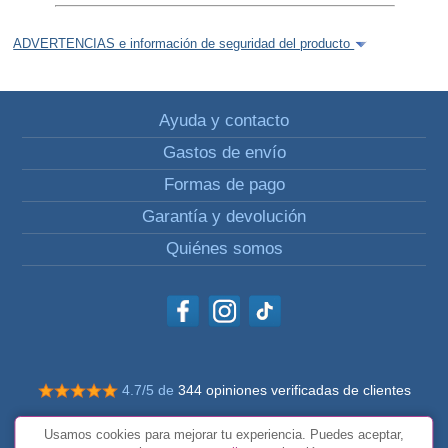
ADVERTENCIAS e información de seguridad del producto
Ayuda y contacto
Gastos de envío
Formas de pago
Garantía y devolución
Quiénes somos
4.7/5 de
344 opiniones verificadas de clientes
© Todos los derechos reservados Impulsivos
Usamos cookies para mejorar tu experiencia. Puedes aceptar,