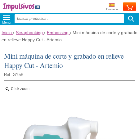
Enviar a:
Menú
Inicio
›
Scrapbooking
›
Embossing
›
Mini máquina de corte y grabado
en relieve Happy Cut - Artemio
Mini máquina de corte y grabado en relieve
Happy Cut - Artemio
Ref: GY5B
Click zoom