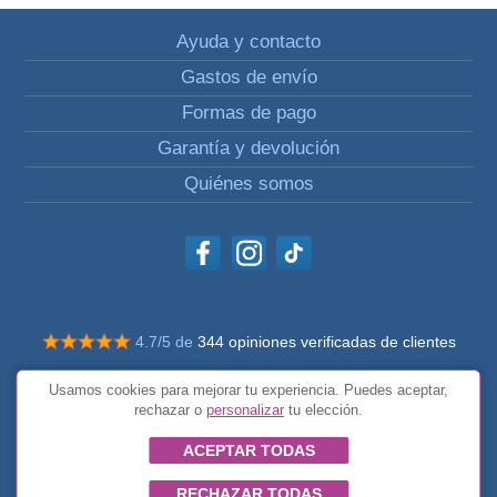
Ayuda y contacto
Gastos de envío
Formas de pago
Garantía y devolución
Quiénes somos
4.7/5 de
344 opiniones verificadas de clientes
© Todos los derechos reservados Impulsivos
Usamos cookies para mejorar tu experiencia. Puedes aceptar,
Condiciones generales
rechazar o
personalizar
tu elección.
ACEPTAR TODAS
RECHAZAR TODAS