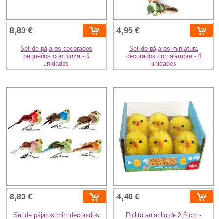
8,80 €
4,95 €
Set de pájaros decorados
Set de pájaros miniatura
pequeños con pinza - 6
decorados con alambre - 4
unidades
unidades
8,80 €
4,40 €
Set de pájaros mini decorados
Pollito amarillo de 2,5 cm -