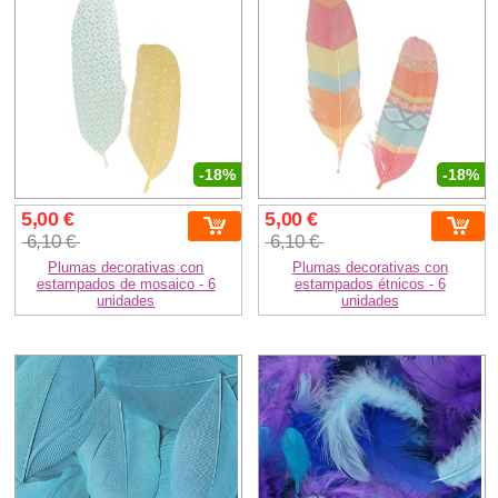
-18%
-18%
5,00 €
5,00 €
6,10 €
6,10 €
Plumas decorativas con
Plumas decorativas con
estampados de mosaico - 6
estampados étnicos - 6
unidades
unidades