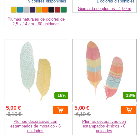
9 colores disponibles
1 colores disponibles
Guirnalda de plumas - 1,00 m
Plumas naturales de colores de
2,5 x 14 cm - 60 unidades
-18%
-18%
5,00 €
5,00 €
6,10 €
6,10 €
Plumas decorativas con
Plumas decorativas con
estampados de mosaico - 6
estampados étnicos - 6
unidades
unidades