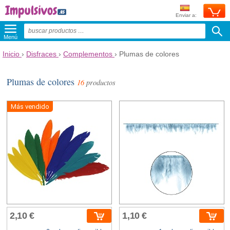
Enviar a:
Menú
Inicio
›
Disfraces
›
Complementos
›
Plumas de colores
Plumas de colores
16
productos
Más vendido
2,10 €
1,10 €