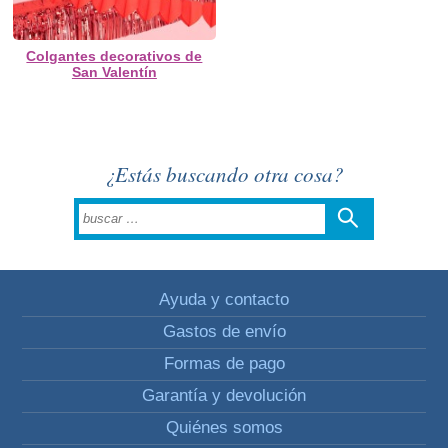
Colgantes decorativos de
San Valentín
¿Estás buscando otra cosa?
Ayuda y contacto
Gastos de envío
Formas de pago
Garantía y devolución
Quiénes somos