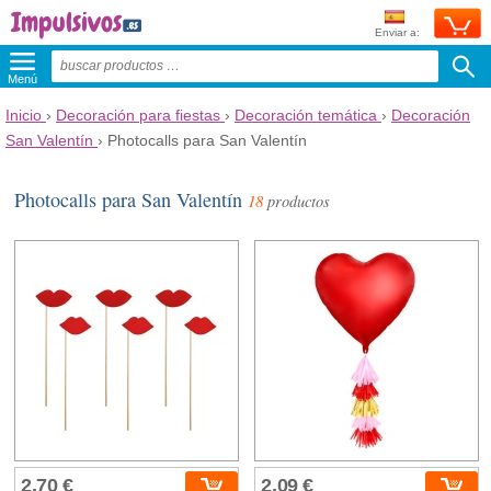
Enviar a:
Menú
Inicio
›
Decoración para fiestas
›
Decoración temática
›
Decoración
San Valentín
›
Photocalls para San Valentín
Photocalls para San Valentín
18
productos
2,70 €
2,09 €