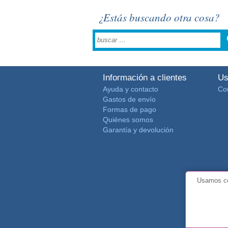
¿Estás buscando otra cosa?
Información a clientes
Us
Ayuda y contacto
Co
Gastos de envío
Formas de pago
Quiénes somos
Garantía y devolución
Usamos co