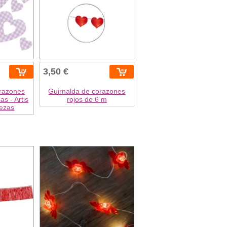
3,50 €
orazones
Guirnalda de corazones
as - Artis
rojos de 6 m
iezas