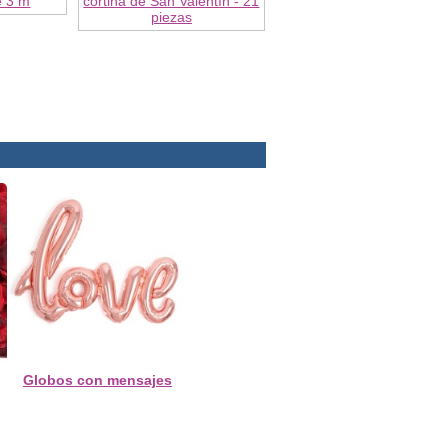
e 3 m
cortina de San Valentín - 21
piezas
Globos con mensajes