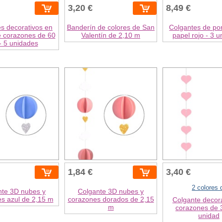
3,20 €
8,49 €
s decorativos en
Banderín de colores de San
Colgantes de p
e corazones de 60
Valentín de 2,10 m
papel rojo - 3 
- 5 unidades
1,84 €
3,40 €
2 colores 
nte 3D nubes y
Colgante 3D nubes y
s azul de 2,15 m
corazones dorados de 2,15
Colgante decor
m
corazones de 
unidad