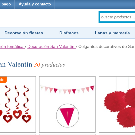
 pago
Ayuda y contacto
Decoración fiestas
Disfraces
Lanas y mercería
ión temática
›
Decoración San Valentín
›
Colgantes decorativos de San
San Valentín
30
productos
ido