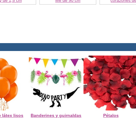
y de 1,5 cm
Me de 90 cm
corazones d
 látex lisos
Banderines y guirnaldas
Pétalos