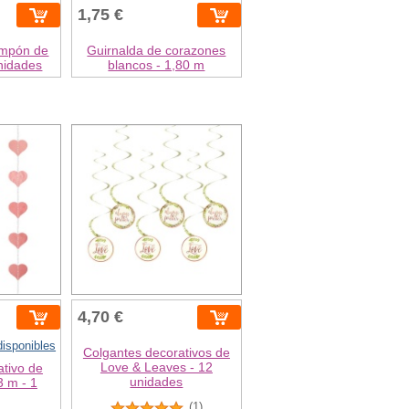
1,75 €
ompón de
Guirnalda de corazones
unidades
blancos - 1,80 m
4,70 €
disponibles
Colgantes decorativos de
Love & Leaves - 12
ativo de
unidades
3 m - 1
(1)