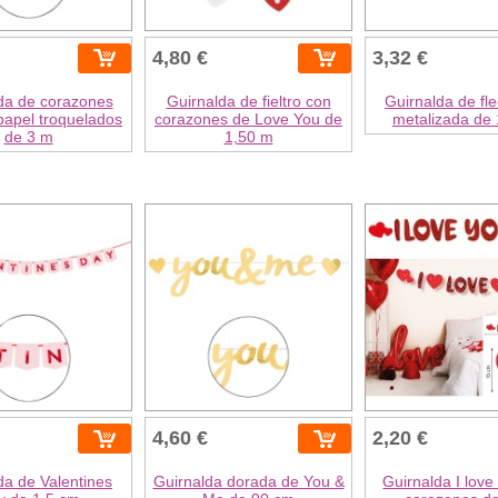
4,80 €
3,32 €
da de corazones
Guirnalda de fieltro con
Guirnalda de fle
papel troquelados
corazones de Love You de
metalizada de
de 3 m
1,50 m
4,60 €
2,20 €
da de Valentines
Guirnalda dorada de You &
Guirnalda I love