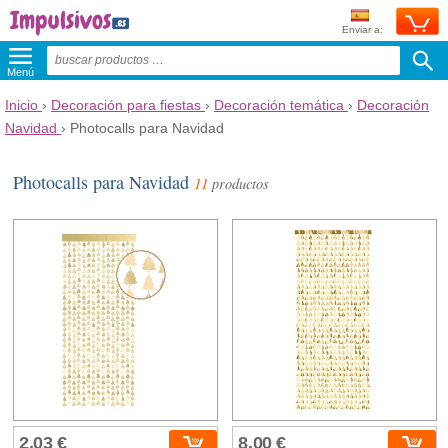
Enviar a:
Menú
Inicio
›
Decoración para fiestas
›
Decoración temática
›
Decoración
Navidad
›
Photocalls para Navidad
Photocalls para Navidad
11
productos
2,03 €
8,00 €