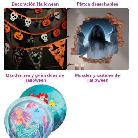
Decoración Halloween
Platos desechables
Banderines y guirnaldas de
Murales y carteles de
Halloween
Halloween