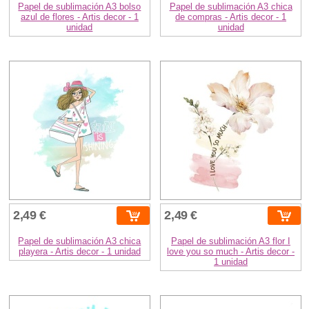
Papel de sublimación A3 bolso
Papel de sublimación A3 chica
azul de flores - Artis decor - 1
de compras - Artis decor - 1
unidad
unidad
2,49 €
2,49 €
Papel de sublimación A3 chica
Papel de sublimación A3 flor I
playera - Artis decor - 1 unidad
love you so much - Artis decor -
1 unidad