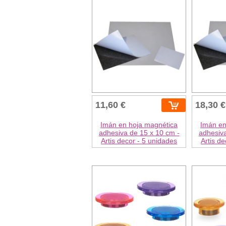
11,60 €
18,30 €
Imán en hoja magnética
Imán en
adhesiva de 15 x 10 cm -
adhesiva
Artis decor - 5 unidades
Artis d