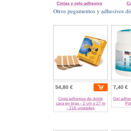
Cintas y celo adhesivo
C
Otros pegamentos y adhesivos di
54,80 €
7,40 €
Cinta adhesiva de doble
Gel adhes
cara en tiras - 2 cm x 27 m
Pot
- 216 unidades