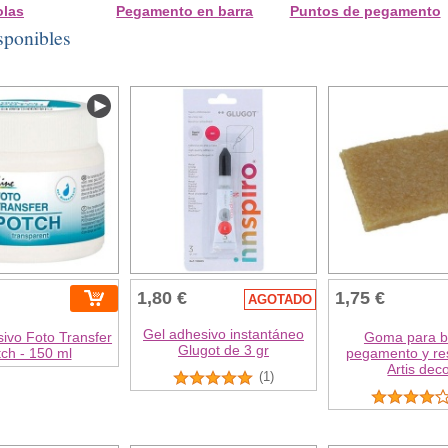
olas
Pegamento en barra
Puntos de pegamento
sponibles
1,80 €
1,75 €
AGOTADO
Gel adhesivo instantáneo
ivo Foto Transfer
Goma para b
Glugot de 3 gr
ch - 150 ml
pegamento y re
Artis dec
(1)