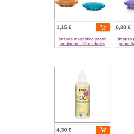
1,15 €
0,80 €
Imanes magnético pastel
Imanes 
medianos - 10 unidades
pequeño
4,30 €