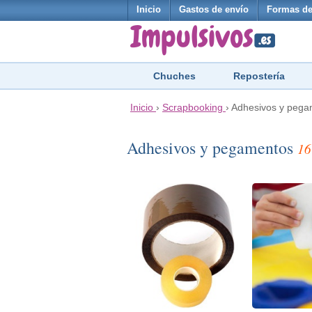
Inicio
Gastos de envío
Formas de
Chuches
Repostería
Inicio
›
Scrapbooking
›
Adhesivos y pega
Adhesivos y pegamentos
16