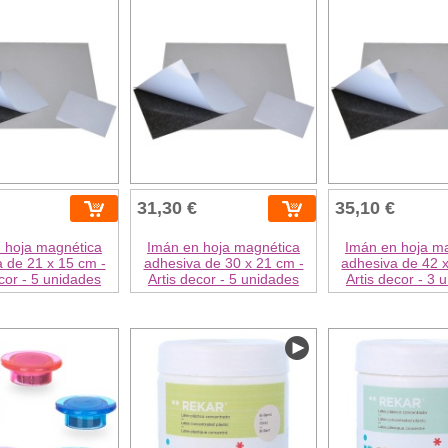
31,30 €
35,10 €
 hoja magnética
Imán en hoja magnética
Imán en hoja m
 de 21 x 15 cm -
adhesiva de 30 x 21 cm -
adhesiva de 42 
ecor - 5 unidades
Artis decor - 5 unidades
Artis decor - 3 