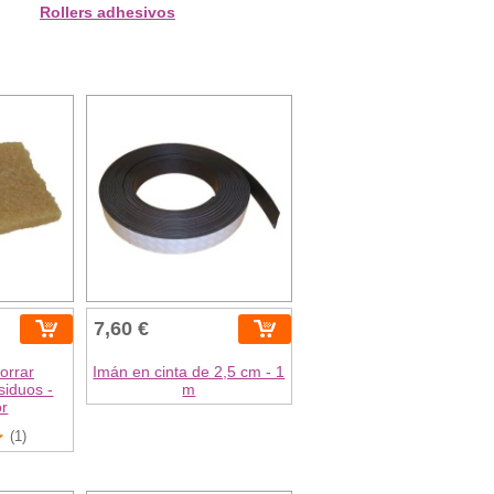
Rollers adhesivos
7,60 €
orrar
Imán en cinta de 2,5 cm - 1
siduos -
m
or
(1)