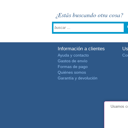
¿Estás buscando otra cosa?
Información a clientes
Us
Ayuda y contacto
Co
Gastos de envío
Formas de pago
Quiénes somos
Garantía y devolución
Usamos co