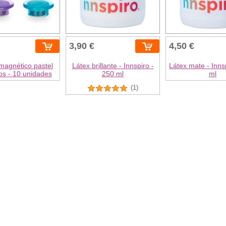
3,90 €
4,50 €
magnético pastel
Látex brillante - Innspiro -
Látex mate - Inns
s - 10 unidades
250 ml
ml
(1)