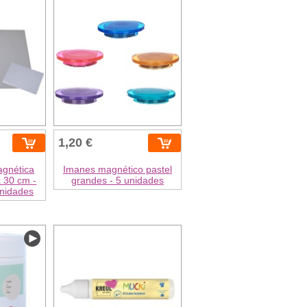
1,20 €
agnética
Imanes magnético pastel
x 30 cm -
grandes - 5 unidades
unidades