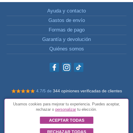
Ayuda y contacto
Gastos de envío
Formas de pago
Garantía y devolución
Quiénes somos
4.7/5 de
344 opiniones verificadas de clientes
© Todos los derechos reservados Impulsivos
Usamos cookies para mejorar tu experiencia. Puedes aceptar,
Condiciones generales
rechazar o
personalizar
tu elección.
ACEPTAR TODAS
RECHAZAR TODAS