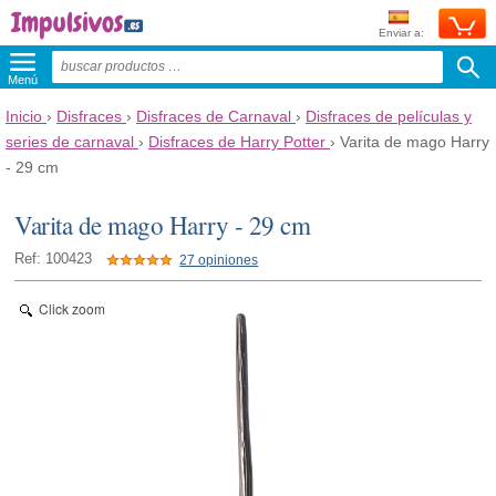
Enviar a:
Menú
Inicio
›
Disfraces
›
Disfraces de Carnaval
›
Disfraces de películas y
series de carnaval
›
Disfraces de Harry Potter
›
Varita de mago Harry
- 29 cm
Varita de mago Harry - 29 cm
Ref: 100423
27 opiniones
Click zoom