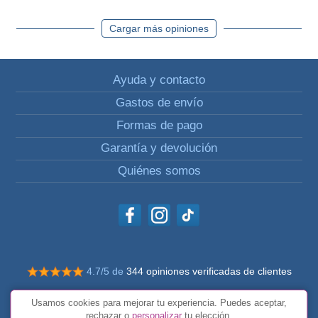
Cargar más opiniones
Ayuda y contacto
Gastos de envío
Formas de pago
Garantía y devolución
Quiénes somos
4.7/5 de
344 opiniones verificadas de clientes
© Todos los derechos reservados Impulsivos
Usamos cookies para mejorar tu experiencia. Puedes aceptar,
Condiciones generales
rechazar o
personalizar
tu elección.