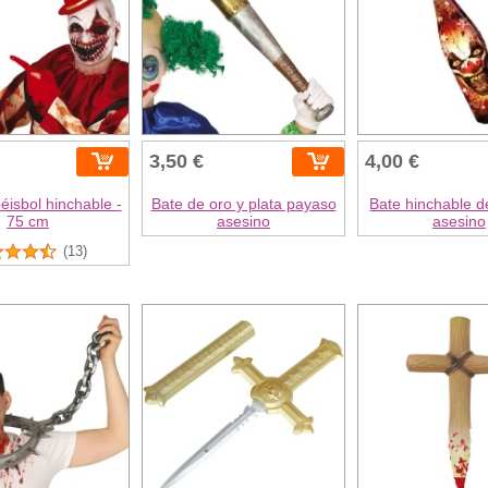
3,50 €
4,00 €
éisbol hinchable -
Bate de oro y plata payaso
Bate hinchable 
75 cm
asesino
asesino
(13)