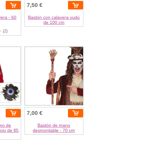
7,50 €
era - 60
Bastón con calavera vudú
de 100 cm
(2)
7,00 €
no de
Bastón de mano
ojo de 85
desmontable - 70 cm