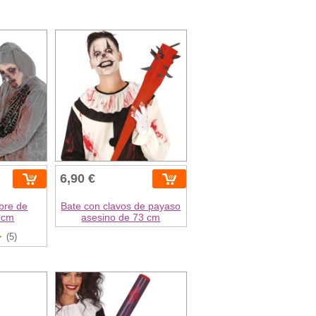
6,90 €
bre de
Bate con clavos de payaso
3 cm
asesino de 73 cm
(5)