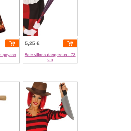
5,25 €
de payaso
Bate villana dangerous - 73
cm