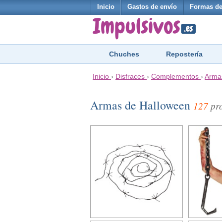
Inicio
Gastos de envío
Formas de
Chuches
Repostería
Inicio
›
Disfraces
›
Complementos
›
Arma
Armas de Halloween
127
pro