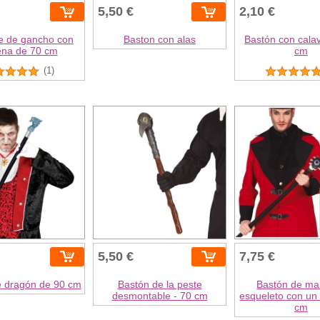
5,50 €
2,10 €
e de gancho con
Baston con alas
Bastón con calav
na de 70 cm
cm
(1)
5,50 €
7,75 €
e dragón de 90 cm
Bastón de la peste
Bastón de ma
desmontable - 70 cm
esqueleto con un 
cm