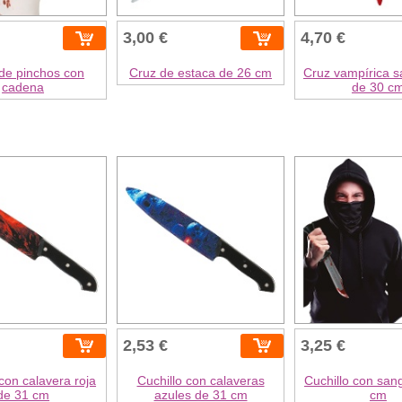
3,00 €
4,70 €
 de pinchos con
Cruz de estaca de 26 cm
Cruz vampírica s
cadena
de 30 c
2,53 €
3,25 €
 con calavera roja
Cuchillo con calaveras
Cuchillo con san
de 31 cm
azules de 31 cm
cm