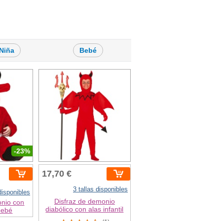
Niña
Bebé
-23%
17,70 €
3 tallas disponibles
 disponibles
Disfraz de demonio
onio con
diabólico con alas infantil
bebé