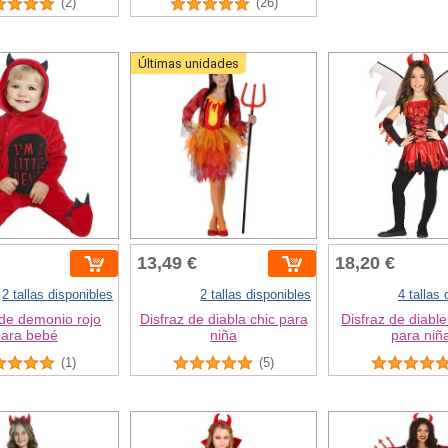
(2)
(26)
Últimas unidades
13,49 €
18,20 €
2 tallas disponibles
2 tallas disponibles
4 tallas
 de demonio rojo
Disfraz de diabla chic para
Disfraz de diabl
para bebé
niña
para niñ
(1)
(5)