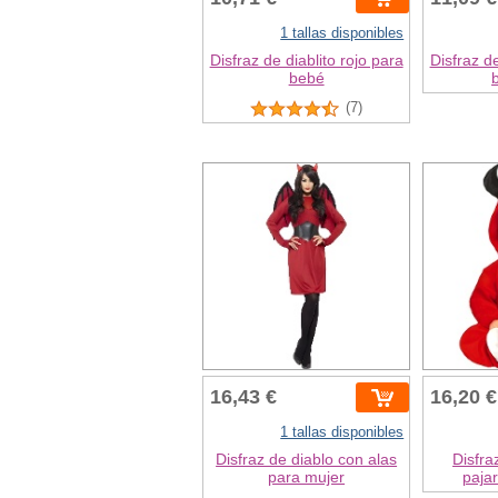
1 tallas disponibles
Disfraz de diablito rojo para
Disfraz de
bebé
(7)
16,43 €
16,20 €
1 tallas disponibles
Disfraz de diablo con alas
Disfra
para mujer
pajar