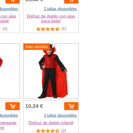
 disponibles
2 tallas disponibles
 con alas
Disfraz de diablo con alas
 bebé
para bebé
(1)
(1)
Más vendido
10,24 €
 disponibles
2 tallas disponibles
 elegante
Disfraz de diablo infantil
re
(2)