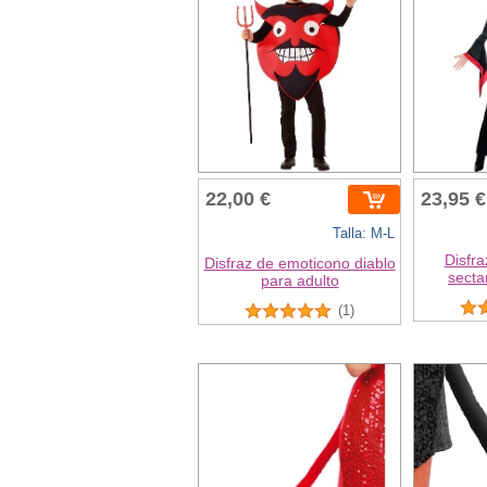
22,00 €
23,95 €
Talla: M-L
Disfra
Disfraz de emoticono diablo
secta
para adulto
(1)