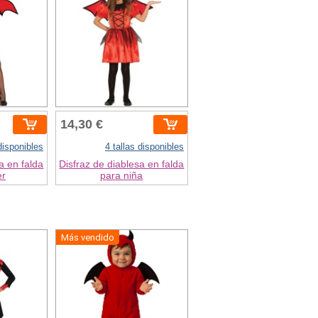
14,30 €
 disponibles
4 tallas disponibles
a en falda
Disfraz de diablesa en falda
er
para niña
Más vendido