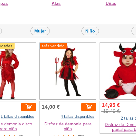
apas
Alas
Uñas
Mujer
Niño
nidades
Más vendido
14,95 €
14,00 €
19,40 €
1 tallas disponibles
4 tallas disponibles
2 tallas
de demonia disco
Disfraz de demonia para
Disfraz de Dem
para niña
niña
pañal para 