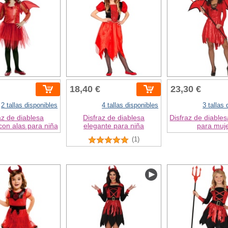
18,40 €
23,30 €
2 tallas disponibles
4 tallas disponibles
3 tallas
az de diablesa
Disfraz de diablesa
Disfraz de diables
con alas para niña
elegante para niña
para muj
(1)