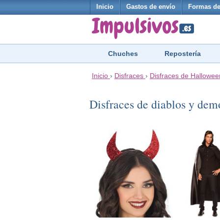
Inicio
Gastos de envío
Formas de
Chuches
Repostería
Inicio
›
Disfraces
›
Disfraces de Hallowee
Disfraces de diablos y de