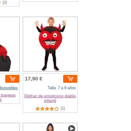
(2)
17,90 €
 disponibles
Talla: 7 a 9 años
 travieso
Disfraz de emoticono diablo
é
infantil
(1)