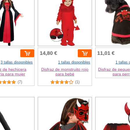
14,80 €
11,01 €
3 tallas disponibles
1 tallas disponibles
1 tallas
z de hechicera
Disfraz de monstruito rojo
Disfraz de peque
ria para mujer
para bebé
para per
(7)
(1)