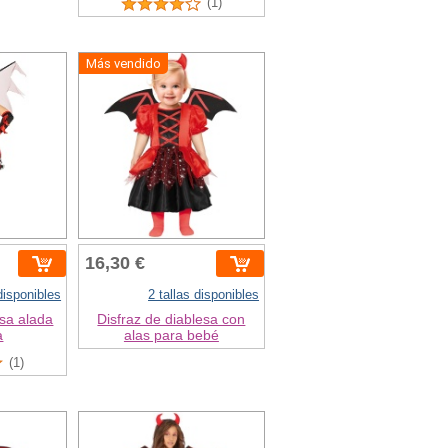
(1)
Más vendido
16,30 €
 disponibles
2 tallas disponibles
esa alada
Disfraz de diablesa con
a
alas para bebé
(1)