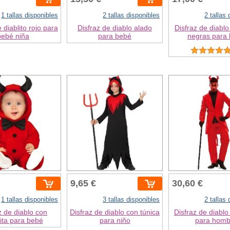
1 tallas disponibles
2 tallas disponibles
2 tallas
 diablito rojo para
Disfraz de diablo alado
Disfraz de diablo
bebé niña
para bebé
negras para
9,65 €
30,60 €
1 tallas disponibles
3 tallas disponibles
2 tallas
z de diablo con
Disfraz de diablo con túnica
Disfraz de diablo
ita para bebé
para niño
para homb