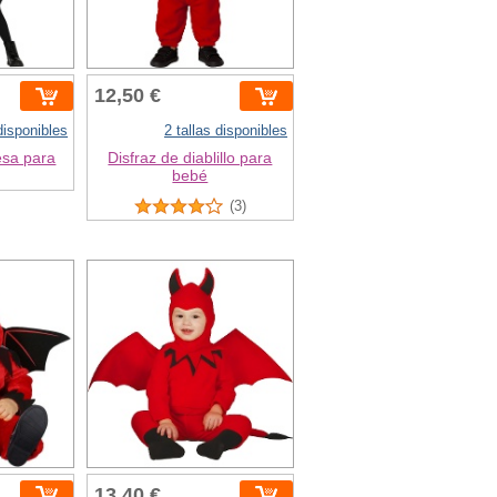
12,50 €
 disponibles
2 tallas disponibles
esa para
Disfraz de diablillo para
bebé
(3)
13,40 €