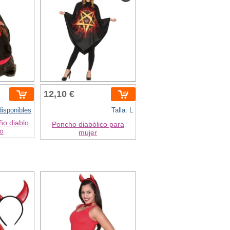
12,10 €
 disponibles
Talla: L
ño diablo
Poncho diabólico para
ro
mujer