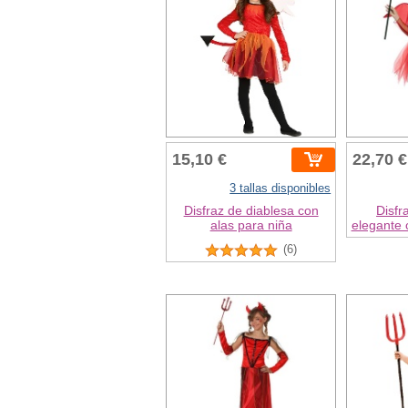
15,10 €
22,70 €
3 tallas disponibles
Disfraz de diablesa con
Disfr
alas para niña
elegante 
(6)