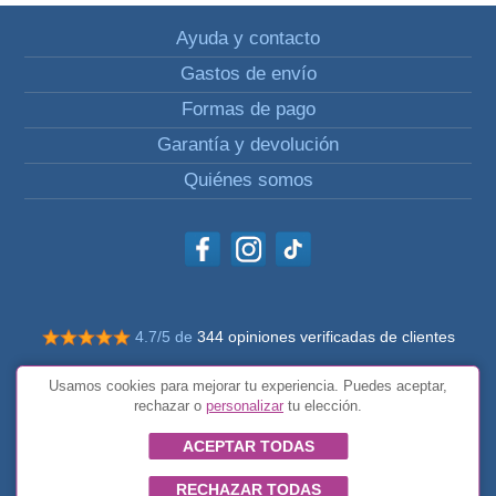
Ayuda y contacto
Gastos de envío
Formas de pago
Garantía y devolución
Quiénes somos
4.7/5 de
344 opiniones verificadas de clientes
© Todos los derechos reservados Impulsivos
Usamos cookies para mejorar tu experiencia. Puedes aceptar,
Condiciones generales
rechazar o
personalizar
tu elección.
ACEPTAR TODAS
RECHAZAR TODAS