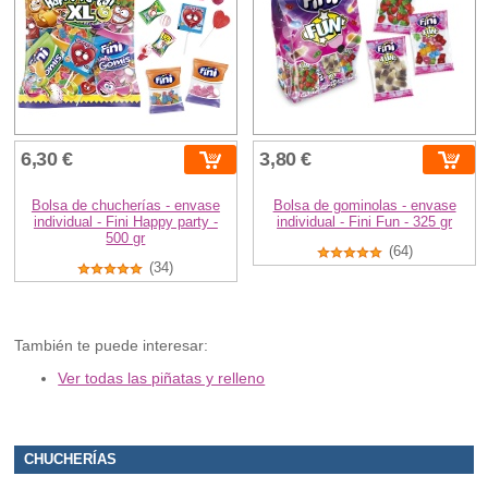
6,30 €
3,80 €
Bolsa de chucherías - envase
Bolsa de gominolas - envase
individual - Fini Happy party -
individual - Fini Fun - 325 gr
500 gr
(64)
(34)
También te puede interesar:
Ver todas las piñatas y relleno
CHUCHERÍAS