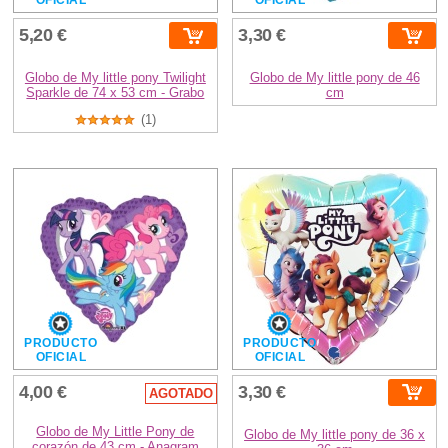
5,20 €
3,30 €
Globo de My little pony Twilight
Globo de My little pony de 46
Sparkle de 74 x 53 cm - Grabo
cm
(1)
PRODUCTO
PRODUCTO
OFICIAL
OFICIAL
4,00 €
3,30 €
AGOTADO
Globo de My Little Pony de
Globo de My little pony de 36 x
corazón de 43 cm - Anagram