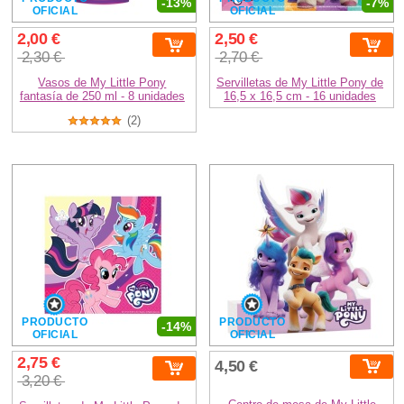
-13%
-7%
OFICIAL
OFICIAL
2,00 €
2,50 €
2,30 €
2,70 €
Vasos de My Little Pony
Servilletas de My Little Pony de
fantasía de 250 ml - 8 unidades
16,5 x 16,5 cm - 16 unidades
(2)
PRODUCTO
PRODUCTO
-14%
OFICIAL
OFICIAL
2,75 €
4,50 €
3,20 €