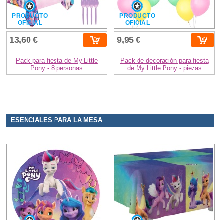
PRODUCTO
PRODUCTO
OFICIAL
OFICIAL
13,60 €
9,95 €
Pack para fiesta de My Little
Pack de decoración para fiesta
Pony - 8 personas
de My Little Pony - piezas
ESENCIALES PARA LA MESA