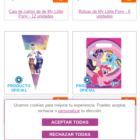
Caja de cartón de de My Little
Bolsas de My Little Pony - 6
Pony - 12 unidades
unidades
PRODUCTO
PRODUCTO
OFICIAL
OFICIAL
14,50 €
2,20 €
Usamos cookies para mejorar tu experiencia. Puedes aceptar,
rechazar o
personalizar
tu elección.
Bolsas de chucherías de My
Bolsas de My Little Pony
little pony - 100 unidades
fantasía - 8 unidades
ACEPTAR TODAS
(1)
RECHAZAR TODAS