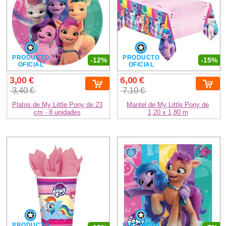
PRODUCTO
PRODUCTO
-12%
-15%
OFICIAL
OFICIAL
3,00 €
6,00 €
3,40 €
7,10 €
Platos de My Little Pony de 23
Mantel de My Little Pony de
cm - 8 unidades
1,20 x 1,80 m
PRODUCTO
PRODUCTO