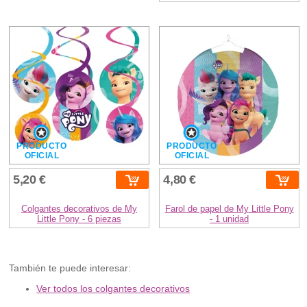
PRODUCTO
PRODUCTO
OFICIAL
OFICIAL
5,20 €
4,80 €
Colgantes decorativos de My
Farol de papel de My Little Pony
Little Pony - 6 piezas
- 1 unidad
También te puede interesar:
Ver todos los colgantes decorativos