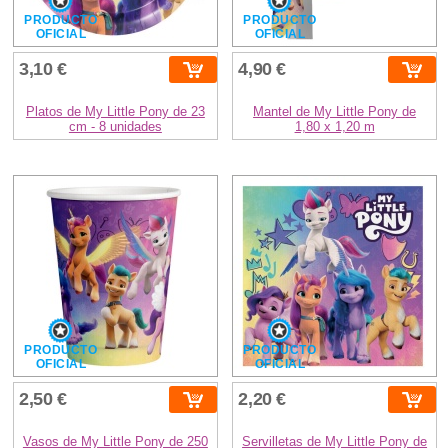
PRODUCTO
PRODUCTO
OFICIAL
OFICIAL
3,10 €
4,90 €
Platos de My Little Pony de 23
Mantel de My Little Pony de
cm - 8 unidades
1,80 x 1,20 m
PRODUCTO
PRODUCTO
OFICIAL
OFICIAL
2,50 €
2,20 €
Vasos de My Little Pony de 250
Servilletas de My Little Pony de