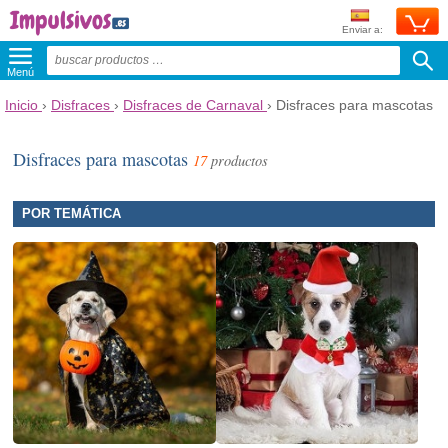
Enviar a:
Menú
Inicio
›
Disfraces
›
Disfraces de Carnaval
›
Disfraces para mascotas
Disfraces para mascotas
17
productos
POR TEMÁTICA