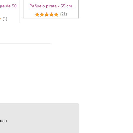
gre de 50
Pañuelo pirata - 55 cm
(21)
(1)
ioso.