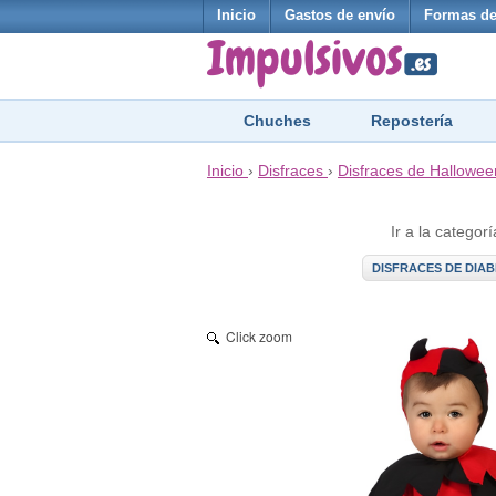
Inicio
Gastos de envío
Formas de
Chuches
Repostería
Inicio
›
Disfraces
›
Disfraces de Hallowee
Ir a la categorí
DISFRACES DE DIA
Click zoom