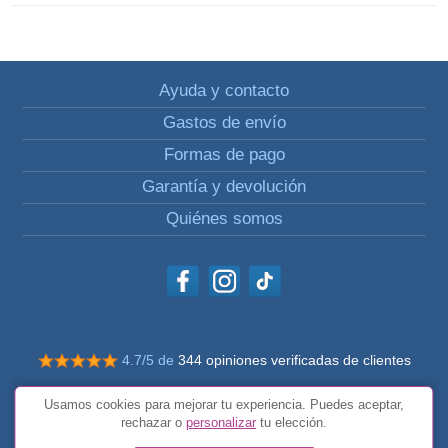
Ayuda y contacto
Gastos de envío
Formas de pago
Garantía y devolución
Quiénes somos
4.7/5 de
344 opiniones verificadas de clientes
© Todos los derechos reservados Impulsivos
Usamos cookies para mejorar tu experiencia. Puedes aceptar,
Condiciones generales
rechazar o
personalizar
tu elección.