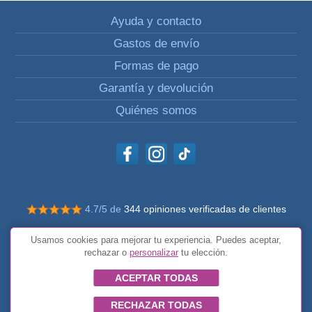
Ayuda y contacto
Gastos de envío
Formas de pago
Garantía y devolución
Quiénes somos
4.7/5 de
344 opiniones verificadas de clientes
© Todos los derechos reservados Impulsivos
Usamos cookies para mejorar tu experiencia. Puedes aceptar,
Condiciones generales
rechazar o
personalizar
tu elección.
ACEPTAR TODAS
RECHAZAR TODAS