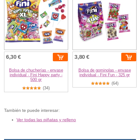
6,30 €
3,80 €
Bolsa de chucherías - envase
Bolsa de gominolas - envase
individual - Fini Happy party -
individual - Fini Fun - 325 gr
500 gr
(64)
(34)
También te puede interesar:
Ver todas las piñatas y relleno