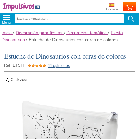
Enviar a:
Menú
Inicio
›
Decoración para fiestas
›
Decoración temática
›
Fiesta
Dinosaurios
›
Estuche de Dinosaurios con ceras de colores
Estuche de Dinosaurios con ceras de colores
Ref: ETSH
11 opiniones
Click zoom