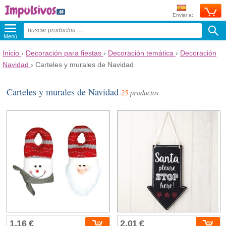
Enviar a:
Menú
Inicio
›
Decoración para fiestas
›
Decoración temática
›
Decoración
Navidad
›
Carteles y murales de Navidad
Carteles y murales de Navidad
25
productos
1,16 €
2,01 €