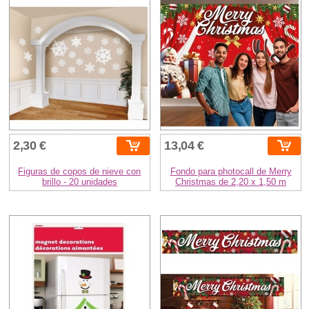
2,30 €
13,04 €
Figuras de copos de nieve con
Fondo para photocall de Merry
brillo - 20 unidades
Christmas de 2,20 x 1,50 m