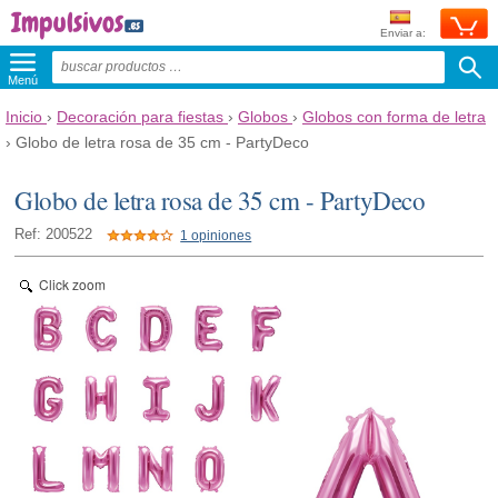
Enviar a:
Menú
Inicio
›
Decoración para fiestas
›
Globos
›
Globos con forma de letra
›
Globo de letra rosa de 35 cm - PartyDeco
Globo de letra rosa de 35 cm - PartyDeco
Ref: 200522
1 opiniones
Click zoom